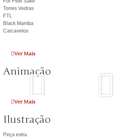
For Pete Sake
Torres Vedras
FTL
Black Mamba
Carcavelos
Ver Mais
Animação
Ver Mais
Ilustração
Peça extra