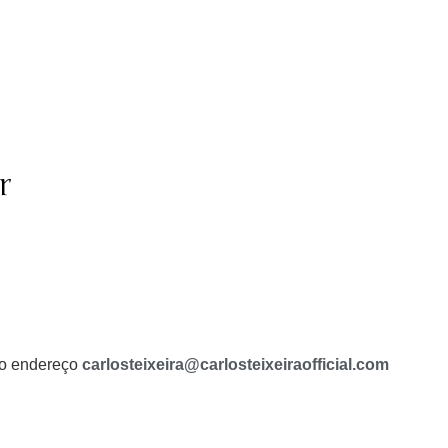
r
a o endereço
carlosteixeira@carlosteixeiraofficial.com