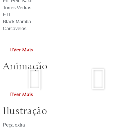
For Pete Sake
Torres Vedras
FTL
Black Mamba
Carcavelos
Ver Mais
Animação
Ver Mais
Ilustração
Peça extra