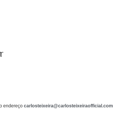
r
a o endereço
carlosteixeira@carlosteixeiraofficial.com