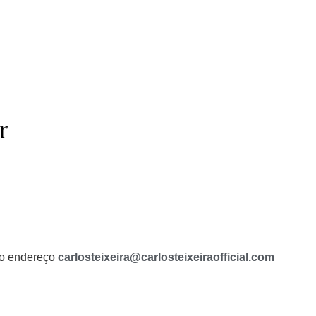
r
a o endereço
carlosteixeira@carlosteixeiraofficial.com