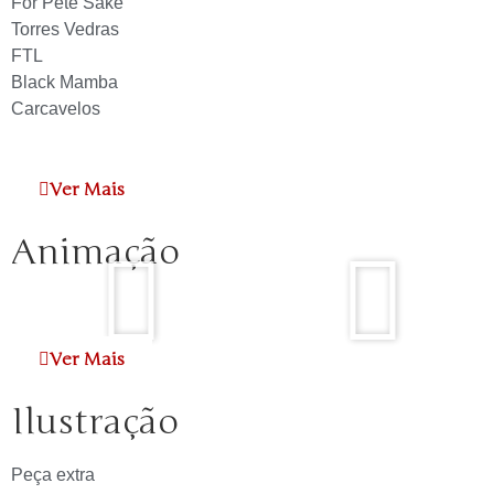
For Pete Sake
Torres Vedras
FTL
Black Mamba
Carcavelos
Ver Mais
Animação
Ver Mais
Ilustração
Peça extra