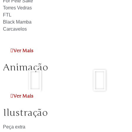
For Pete Sake
Torres Vedras
FTL
Black Mamba
Carcavelos
Ver Mais
Animação
Ver Mais
Ilustração
Peça extra