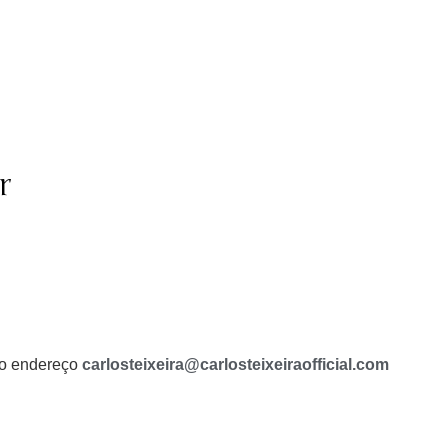
r
a o endereço
carlosteixeira@carlosteixeiraofficial.com