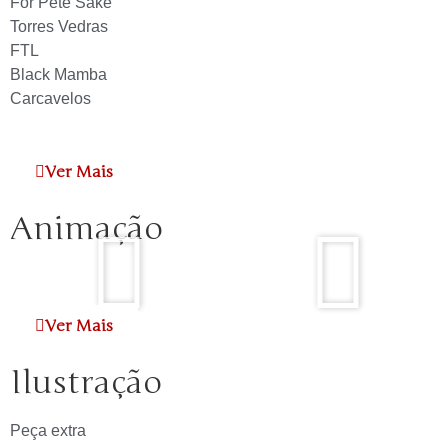
For Pete Sake
Torres Vedras
FTL
Black Mamba
Carcavelos
Ver Mais
Animação
Ver Mais
Ilustração
Peça extra