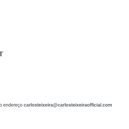
r
a o endereço
carlosteixeira@carlosteixeiraofficial.com