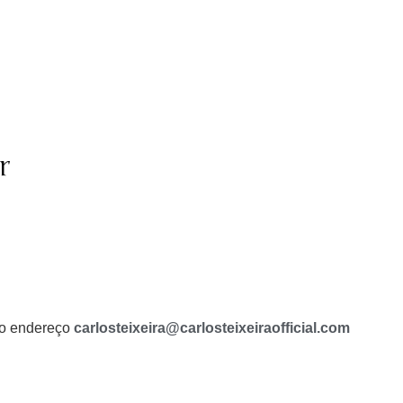
r
a o endereço
carlosteixeira@carlosteixeiraofficial.com