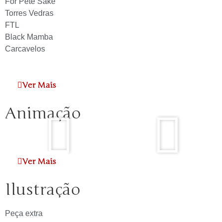
For Pete Sake
Torres Vedras
FTL
Black Mamba
Carcavelos
Ver Mais
Animação
Ver Mais
Ilustração
Peça extra