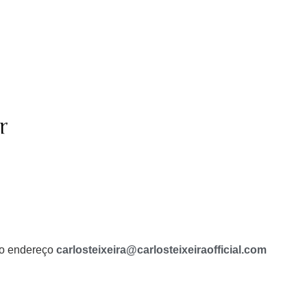
r
a o endereço
carlosteixeira@carlosteixeiraofficial.com