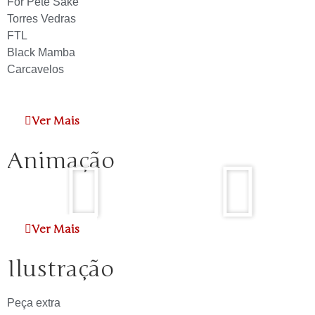
For Pete Sake
Torres Vedras
FTL
Black Mamba
Carcavelos
Ver Mais
Animação
Ver Mais
Ilustração
Peça extra