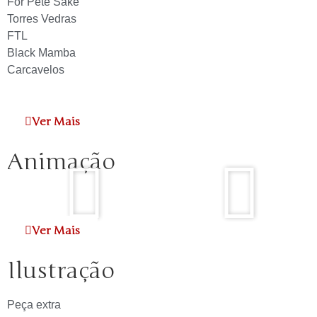
For Pete Sake
Torres Vedras
FTL
Black Mamba
Carcavelos
Ver Mais
Animação
Ver Mais
Ilustração
Peça extra