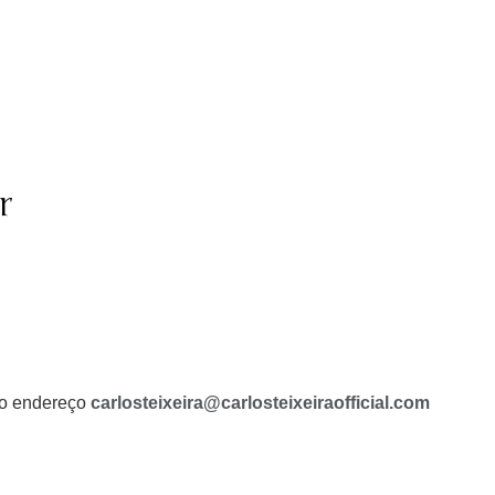
r
a o endereço
carlosteixeira@carlosteixeiraofficial.com