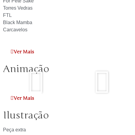
For Pete Sake
Torres Vedras
FTL
Black Mamba
Carcavelos
Ver Mais
Animação
Ver Mais
Ilustração
Peça extra